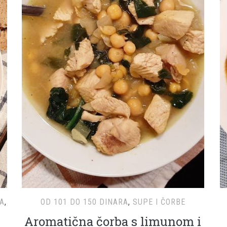
A
,
OD 101 DO 150 DINARA
,
SUPE I ČORBE
Aromatična čorba s limunom i