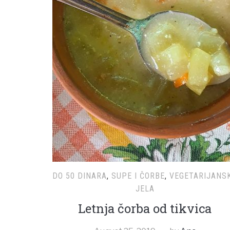
DO 50 DINARA
,
SUPE I ČORBE
,
VEGETARIJANS
JELA
Letnja čorba od tikvica