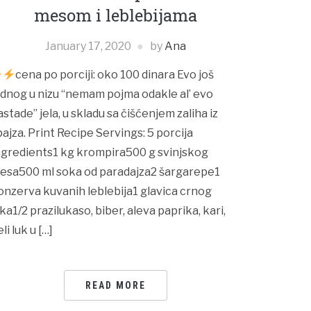
mesom i leblebijama
January 17, 2020
by
Ana
cena po porciji: oko 100 dinara Evo još
ednog u nizu “nemam pojma odakle al’ evo
astade” jela, u skladu sa čišćenjem zaliha iz
pajza. Print Recipe Servings: 5 porcija
ngredients1 kg krompira500 g svinjskog
esa500 ml soka od paradajza2 šargarepe1
onzerva kuvanih leblebija1 glavica crnog
uka1/2 prazilukaso, biber, aleva paprika, kari,
li luk u […]
READ MORE