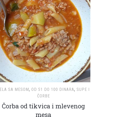
ELA SA MESOM
,
OD 51 DO 100 DINARA
,
SUPE I
ČORBE
Čorba od tikvica i mlevenog
mesa