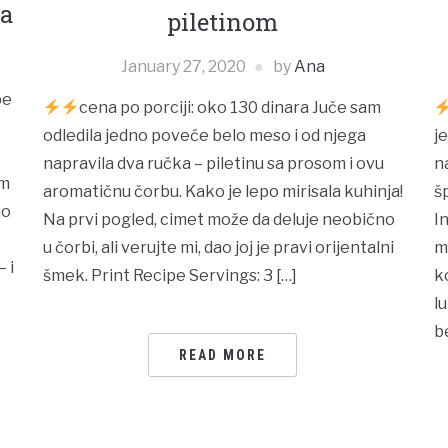
ka
piletinom
January 27, 2020
by
Ana
pe
cena po porciji: oko 130 dinara Juče sam
odledila jedno poveće belo meso i od njega
j
napravila dva ručka – piletinu sa prosom i ovu
n
am
aromatičnu čorbu. Kako je lepo mirisala kuhinja!
š
mo
Na prvi pogled, cimet može da deluje neobično
I
u čorbi, ali verujte mi, dao joj je pravi orijentalni
m
 i
šmek. Print Recipe Servings: 3 […]
k
l
be
READ MORE