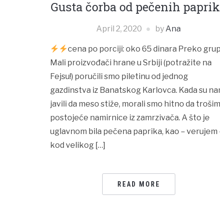
Gusta čorba od pečenih papri
April 2, 2020
by
Ana
cena po porciji: oko 65 dinara Preko gru
Mali proizvođači hrane u Srbiji (potražite na
Fejsu!) poručili smo piletinu od jednog
gazdinstva iz Banatskog Karlovca. Kada su n
javili da meso stiže, morali smo hitno da troši
postojeće namirnice iz zamrzivača. A što je
uglavnom bila pečena paprika, kao – verujem –
kod velikog […]
READ MORE