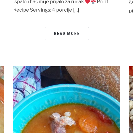
ispalo i baš mi je prijalo za ručak
Print
š
Recipe Servings: 4 porcije […]
p
READ MORE