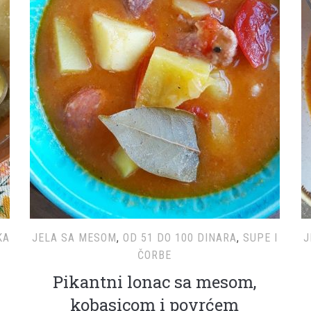
KA
JELA SA MESOM
,
OD 51 DO 100 DINARA
,
SUPE I
J
ČORBE
Pikantni lonac sa mesom,
kobasicom i povrćem