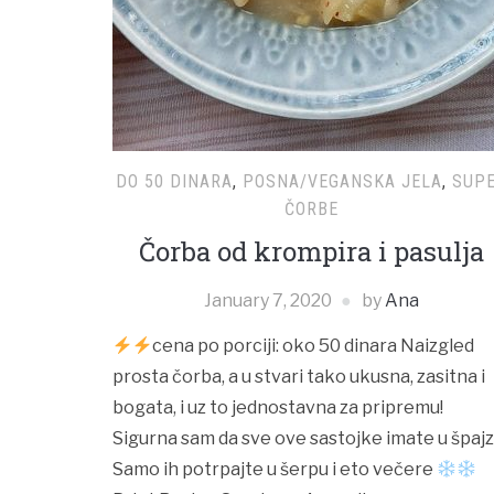
DO 50 DINARA
,
POSNA/VEGANSKA JELA
,
SUPE
ČORBE
Čorba od krompira i pasulja
January 7, 2020
by
Ana
cena po porciji: oko 50 dinara Naizgled
prosta čorba, a u stvari tako ukusna, zasitna i
bogata, i uz to jednostavna za pripremu!
Sigurna sam da sve ove sastojke imate u špajz
Samo ih potrpajte u šerpu i eto večere