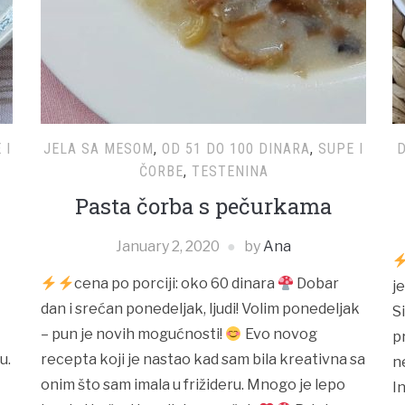
 I
JELA SA MESOM
,
OD 51 DO 100 DINARA
,
SUPE I
D
ČORBE
,
TESTENINA
Pasta čorba s pečurkama
January 2, 2020
by
Ana
cena po porciji: oko 60 dinara
Dobar
j
dan i srećan ponedeljak, ljudi! Volim ponedeljak
S
– pun je novih mogućnosti!
Evo novog
p
u.
recepta koji je nastao kad sam bila kreativna sa
n
onim što sam imala u frižideru. Mnogo je lepo
I