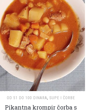
OD 51 DO 100 DINARA
,
SUPE I ČORBE
Pikantna krompir čorba s