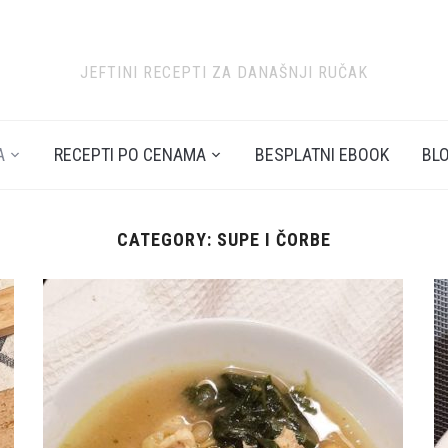
JEFTINI RECEPTI ZA DANAŠNJI RUČAK
A
RECEPTI PO CENAMA
BESPLATNI EBOOK
BL
CATEGORY: SUPE I ČORBE