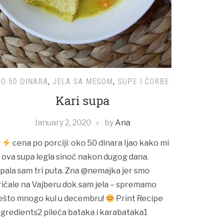
O 50 DINARA
,
JELA SA MESOM
,
SUPE I ČORBE
Kari supa
January 2, 2020
by
Ana
cena po porciji: oko 50 dinara Ijao kako mi
e ova supa legla sinoć nakon dugog dana.
ipala sam tri puta. Zna @nemajka jer smo
ričale na Vajberu dok sam jela – spremamo
ešto mnogo kul u decembru!
Print Recipe
ngredients2 pileća bataka i karabataka1