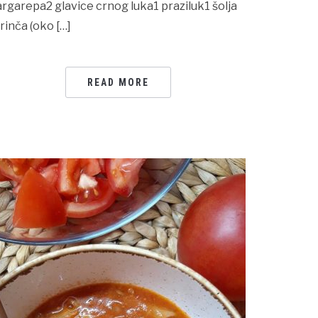
argarepa2 glavice crnog luka1 praziluk1 šolja
irinča (oko […]
READ MORE