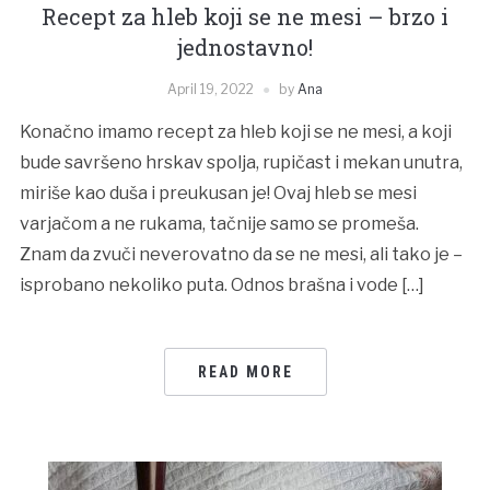
Recept za hleb koji se ne mesi – brzo i
jednostavno!
April 19, 2022
by
Ana
Konačno imamo recept za hleb koji se ne mesi, a koji
bude savršeno hrskav spolja, rupičast i mekan unutra,
miriše kao duša i preukusan je! Ovaj hleb se mesi
varjačom a ne rukama, tačnije samo se promeša.
Znam da zvuči neverovatno da se ne mesi, ali tako je –
isprobano nekoliko puta. Odnos brašna i vode […]
READ MORE