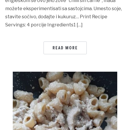
engleskom se ovo jelo zove “chilli sin carne”, mada
možete eksperimentisati sa sastojcima. Umesto soje,
stavite sočivo, dodajte i kukuruz… Print Recipe
Servings: 4 porcije Ingredients1 […]
READ MORE