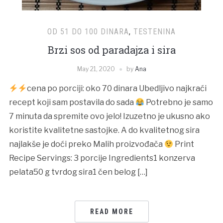
OD 51 DO 100 DINARA
,
TESTENINA
Brzi sos od paradajza i sira
May 21, 2020
by
Ana
cena po porciji: oko 70 dinara Ubedljivo najkraći
recept koji sam postavila do sada
Potrebno je samo
7 minuta da spremite ovo jelo! Izuzetno je ukusno ako
koristite kvalitetne sastojke. A do kvalitetnog sira
najlakše je doći preko Malih proizvođača
Print
Recipe Servings: 3 porcije Ingredients1 konzerva
pelata50 g tvrdog sira1 čen belog […]
READ MORE