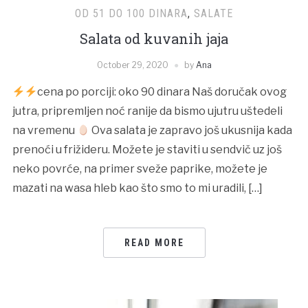
OD 51 DO 100 DINARA
,
SALATE
Salata od kuvanih jaja
October 29, 2020
by
Ana
cena po porciji: oko 90 dinara Naš doručak ovog
jutra, pripremljen noć ranije da bismo ujutru uštedeli
na vremenu
Ova salata je zapravo još ukusnija kada
prenoći u frižideru. Možete je staviti u sendvič uz još
neko povrće, na primer sveže paprike, možete je
mazati na wasa hleb kao što smo to mi uradili, […]
READ MORE