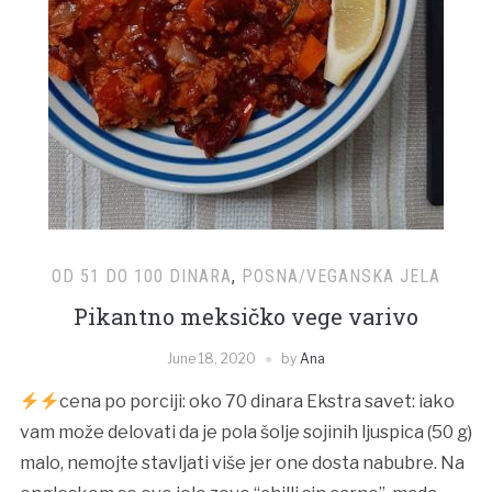
OD 51 DO 100 DINARA
,
POSNA/VEGANSKA JELA
Pikantno meksičko vege varivo
June 18, 2020
by
Ana
cena po porciji: oko 70 dinara Ekstra savet: iako
vam može delovati da je pola šolje sojinih ljuspica (50 g)
malo, nemojte stavljati više jer one dosta nabubre. Na