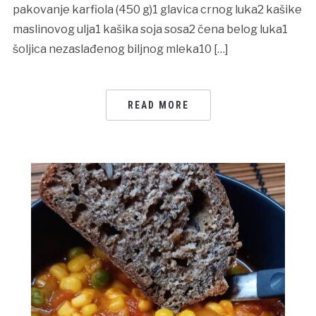
pakovanje karfiola (450 g)1 glavica crnog luka2 kašike
maslinovog ulja1 kašika soja sosa2 čena belog luka1
šoljica nezaslađenog biljnog mleka10 […]
READ MORE