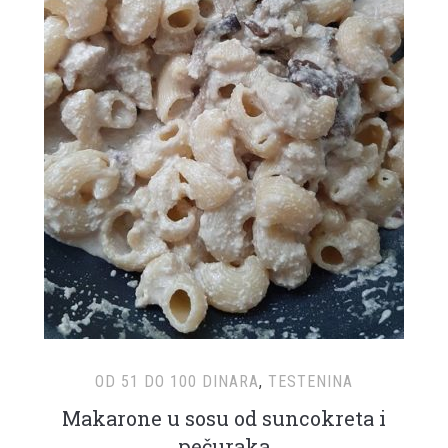
OD 51 DO 100 DINARA
,
TESTENINA
Makarone u sosu od suncokreta i
pečuraka