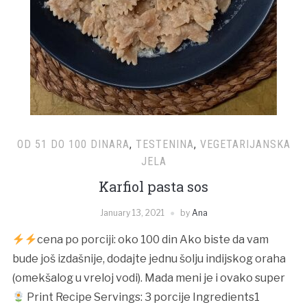
OD 51 DO 100 DINARA
,
TESTENINA
,
VEGETARIJANSKA
JELA
Karfiol pasta sos
January 13, 2021
by
Ana
cena po porciji: oko 100 din Ako biste da vam
bude još izdašnije, dodajte jednu šolju indijskog oraha
(omekšalog u vreloj vodi). Mada meni je i ovako super
Print Recipe Servings: 3 porcije Ingredients1