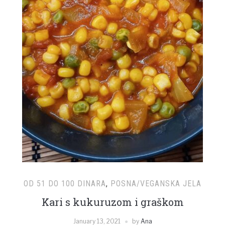
OD 51 DO 100 DINARA
,
POSNA/VEGANSKA JELA
Kari s kukuruzom i graškom
January 13, 2021
by
Ana