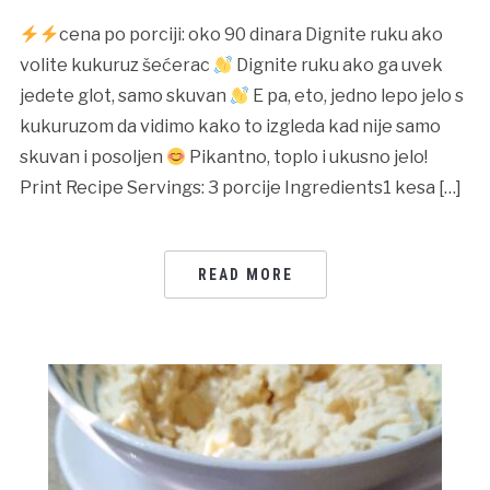
cena po porciji: oko 90 dinara Dignite ruku ako
volite kukuruz šećerac
Dignite ruku ako ga uvek
jedete glot, samo skuvan
E pa, eto, jedno lepo jelo s
kukuruzom da vidimo kako to izgleda kad nije samo
skuvan i posoljen
Pikantno, toplo i ukusno jelo!
Print Recipe Servings: 3 porcije Ingredients1 kesa […]
READ MORE