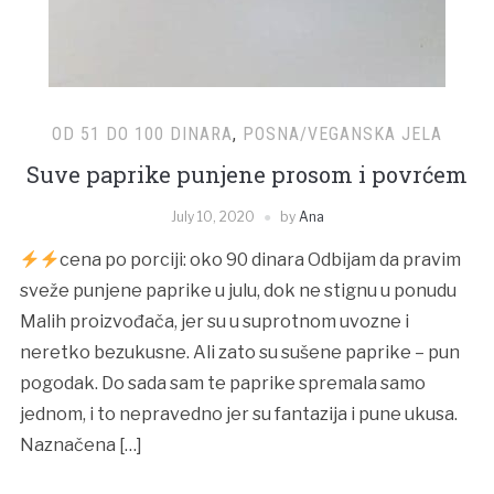
OD 51 DO 100 DINARA
,
POSNA/VEGANSKA JELA
Suve paprike punjene prosom i povrćem
July 10, 2020
by
Ana
cena po porciji: oko 90 dinara Odbijam da pravim
sveže punjene paprike u julu, dok ne stignu u ponudu
Malih proizvođača, jer su u suprotnom uvozne i
neretko bezukusne. Ali zato su sušene paprike – pun
pogodak. Do sada sam te paprike spremala samo
jednom, i to nepravedno jer su fantazija i pune ukusa.
Naznačena […]