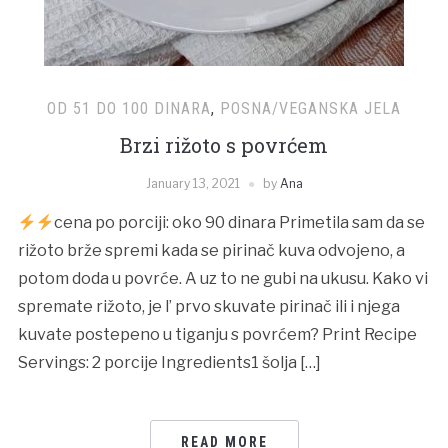
OD 51 DO 100 DINARA
,
POSNA/VEGANSKA JELA
Brzi rižoto s povrćem
January 13, 2021
by
Ana
cena po porciji: oko 90 dinara Primetila sam da se
rižoto brže spremi kada se pirinač kuva odvojeno, a
potom doda u povrće. A uz to ne gubi na ukusu. Kako vi
spremate rižoto, je l’ prvo skuvate pirinač ili i njega
kuvate postepeno u tiganju s povrćem? Print Recipe
Servings: 2 porcije Ingredients1 šolja […]
READ MORE