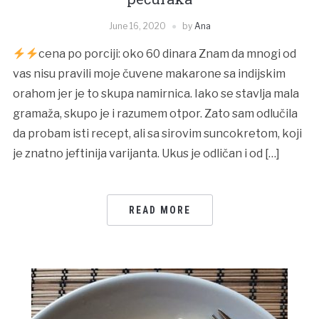
June 16, 2020
by
Ana
cena po porciji: oko 60 dinara Znam da mnogi od
vas nisu pravili moje čuvene makarone sa indijskim
orahom jer je to skupa namirnica. Iako se stavlja mala
gramaža, skupo je i razumem otpor. Zato sam odlučila
da probam isti recept, ali sa sirovim suncokretom, koji
je znatno jeftinija varijanta. Ukus je odličan i od […]
READ MORE