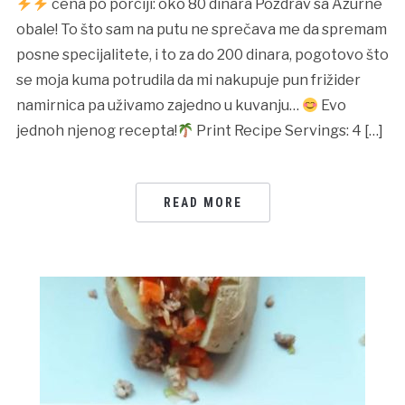
cena po porciji: oko 80 dinara Pozdrav sa Azurne
obale! To što sam na putu ne sprečava me da spremam
posne specijalitete, i to za do 200 dinara, pogotovo što
se moja kuma potrudila da mi nakupuje pun frižider
namirnica pa uživamo zajedno u kuvanju…
Evo
jednoh njenog recepta!
Print Recipe Servings: 4 […]
READ MORE