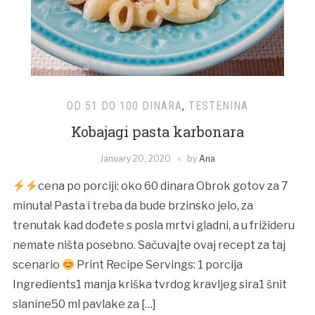
OD 51 DO 100 DINARA
,
TESTENINA
Kobajagi pasta karbonara
January 20, 2020
by
Ana
cena po porciji: oko 60 dinara Obrok gotov za 7
minuta! Pasta i treba da bude brzinsko jelo, za
trenutak kad dođete s posla mrtvi gladni, a u frižideru
nemate ništa posebno. Sačuvajte ovaj recept za taj
scenario
Print Recipe Servings: 1 porcija
Ingredients1 manja kriška tvrdog kravljeg sira1 šnit
slanine50 ml pavlake za […]