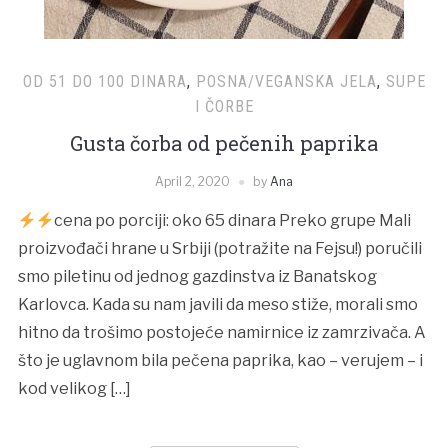
OD 51 DO 100 DINARA
,
POSNA/VEGANSKA JELA
,
SUPE
I ČORBE
Gusta čorba od pečenih paprika
April 2, 2020
by
Ana
cena po porciji: oko 65 dinara Preko grupe Mali
proizvođači hrane u Srbiji (potražite na Fejsu!) poručili
smo piletinu od jednog gazdinstva iz Banatskog
Karlovca. Kada su nam javili da meso stiže, morali smo
hitno da trošimo postojeće namirnice iz zamrzivača. A
što je uglavnom bila pečena paprika, kao – verujem – i
kod velikog […]