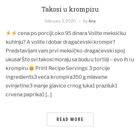
Takosi u krompiru
February 3, 2020
by
Ana
cena po porciji: oko 95 dinara Volite meksičku
kuhinju? A volite i dobar dragačevski krompir?
Predstavljam vam prvi meksičko-dragačevski spoj
ukusa! Što svi takosi moraju sa budu u tortilji – evo ih i u
krompiru
Print Recipe Servings: 3 porcije
Ingredients3 veća krompira350 g mlavene
svinjetine3 manje glavice crnog luka1 praziluk1
crvena paprika1 […]
READ MORE