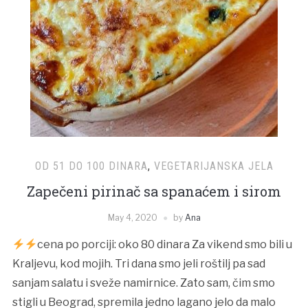
OD 51 DO 100 DINARA
,
VEGETARIJANSKA JELA
Zapečeni pirinač sa spanaćem i sirom
May 4, 2020
by
Ana
cena po porciji: oko 80 dinara Za vikend smo bili u
Kraljevu, kod mojih. Tri dana smo jeli roštilj pa sad
sanjam salatu i sveže namirnice. Zato sam, čim smo
stigli u Beograd, spremila jedno lagano jelo da malo