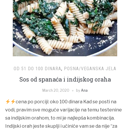
OD 51 DO 100 DINARA
,
POSNA/VEGANSKA JELA
Sos od spanaća i indijskog oraha
March 20, 2020
by
Ana
cena po porciji: oko 100 dinara Kad se posti na
vodi, pravim sve moguće varijacije na temu testenine
sa indijskim orahom, to mi je najlepša kombinacija.
Indijski orah jeste skuplji i učiniće vam se da nije “za