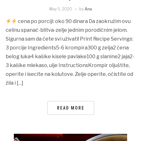
May 5, 2020
by
Ana
cena po porciji: oko 90 dinara Da zaokružim ovu
celinu spanać-blitva-zelje jednim porodičnim jelom.
Sigurna sam da ćete svi uživati! Print Recipe Servings:
3 porcije Ingredients5-6 krompira300 g zelja2 čena
belog luka4 kašike kisele pavlake100 g slanine2 jaja2-
3 kašike mlekaso, ulje InstructionsKrompir oljuštite,
operite i isecite na kolutove. Zelje operite, očistite od
žila i […]
READ MORE