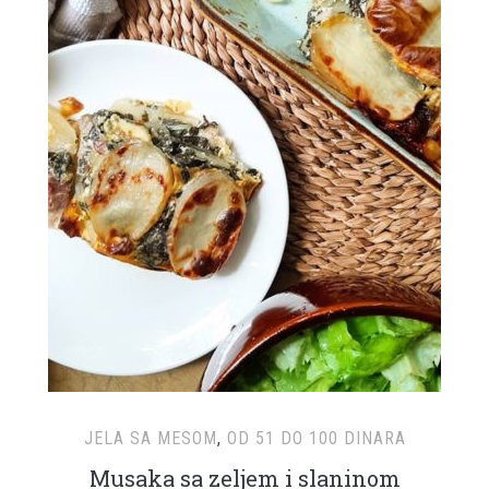
JELA SA MESOM
,
OD 51 DO 100 DINARA
Musaka sa zeljem i slaninom