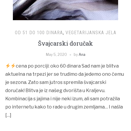
OD 51 DO 100 DINARA
,
VEGETARIJANSKA JELA
Švajcarski doručak
May 5, 2020
by
Ana
cena po porciji: oko 60 dinara Sad nam je blitva
aktuelna na trpezi jer se trudimo da jedemo ono čemu
je sezona. Zato sam jutros spremila švajcarski
doručak! Blitva je iz našeg dvorišta u Kraljevu.
Kombinacija s jajima i nije neki izum, ali sam potražila
po internetu kako to rade u drugim zemljama… I našla
[…]