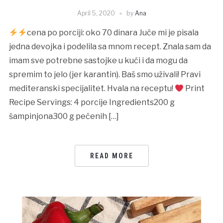
April 5, 2020
by
Ana
cena po porciji: oko 70 dinara Juče mi je pisala
jedna devojka i podelila sa mnom recept. Znala sam da
imam sve potrebne sastojke u kući i da mogu da
spremim to jelo (jer karantin). Baš smo uživali! Pravi
mediteranski specijalitet. Hvala na receptu!
Print
Recipe Servings: 4 porcije Ingredients200 g
šampinjona300 g pečenih […]
READ MORE