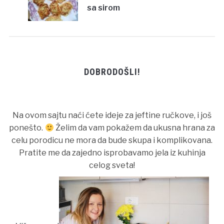
sa sirom
DOBRODOŠLI!
Na ovom sajtu naći ćete ideje za jeftine ručkove, i još
ponešto.
Želim da vam pokažem da ukusna hrana za
celu porodicu ne mora da bude skupa i komplikovana.
Pratite me da zajedno isprobavamo jela iz kuhinja
celog sveta!