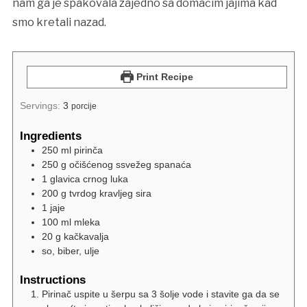
nam ga je spakovala zajedno sa domaćim jajima kad
smo kretali nazad.
Print Recipe
Servings:
3
porcije
Ingredients
250 ml
pirinča
250 g
očišćenog ssvežeg spanaća
1 glavica
crnog luka
200 g
tvrdog kravljeg sira
1
jaje
100 ml
mleka
20 g
kačkavalja
so, biber, ulje
Instructions
Pirinač uspite u šerpu sa 3 šolje vode i stavite ga da se