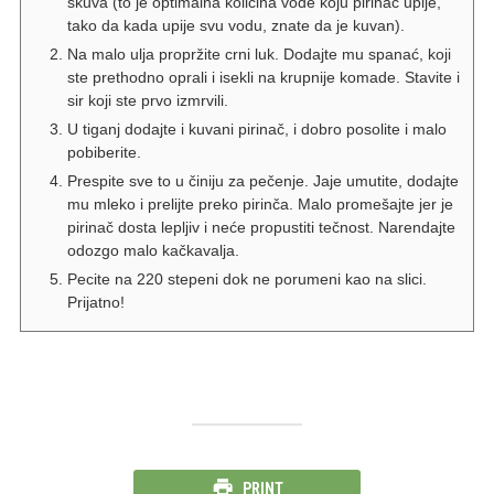
skuva (to je optimalna količina vode koju pirinač upije,
tako da kada upije svu vodu, znate da je kuvan).
Na malo ulja propržite crni luk. Dodajte mu spanać, koji
ste prethodno oprali i isekli na krupnije komade. Stavite i
sir koji ste prvo izmrvili.
U tiganj dodajte i kuvani pirinač, i dobro posolite i malo
pobiberite.
Prespite sve to u činiju za pečenje. Jaje umutite, dodajte
mu mleko i prelijte preko pirinča. Malo promešajte jer je
pirinač dosta lepljiv i neće propustiti tečnost. Narendajte
odozgo malo kačkavalja.
Pecite na 220 stepeni dok ne porumeni kao na slici.
Prijatno!
PRINT