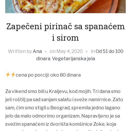
Zapečeni pirinač sa spanaćem
i sirom
Written by
Ana
on
May 4, 2020
in
Od 51 do 100
dinara
,
Vegetarijanska jela
cena po porciji: oko 80 dinara
Za vikend smo bili u Kraljevu, kod mojih. Tri dana smo
jeli roštilj pa sad sanjam salatu i sveže namirnice. Zato
sam, čim smo stigli u Beograd, spremila jedno lagano
jelo da malo odmorimo organizam. Napravljeno je sa
svežim spanaćem iz dvorišta komšinice Zoke, koja