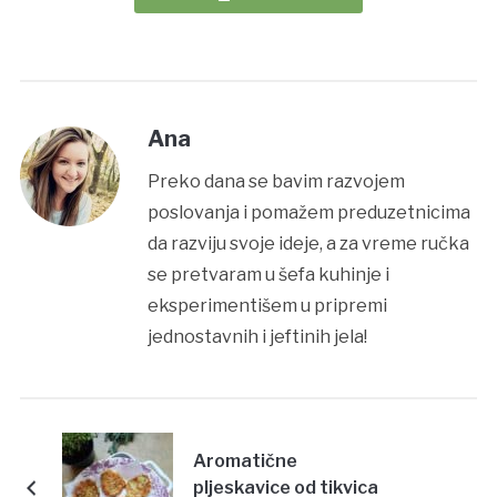
Ana
Preko dana se bavim razvojem
poslovanja i pomažem preduzetnicima
da razviju svoje ideje, a za vreme ručka
se pretvaram u šefa kuhinje i
eksperimentišem u pripremi
jednostavnih i jeftinih jela!
Aromatične
pljeskavice od tikvica