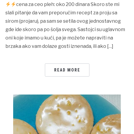
cena za ceo pleh: oko 200 dinara Skoro ste mi
slali pitanje da vam preporučim recept za proju sa
sirom (projaru), pa sam se setila ovog jednostavnog
gde ide skoro pa po šolja svega. Sastojci su uglavnom
oni koje imamo u kući, pa je možete napraviti na
brzaka ako vam dolaze gosti iznenada, ili ako […]
READ MORE