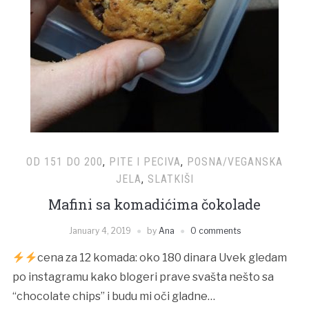
OD 151 DO 200
,
PITE I PECIVA
,
POSNA/VEGANSKA
JELA
,
SLATKIŠI
Mafini sa komadićima čokolade
January 4, 2019
by
Ana
0 comments
cena za 12 komada: oko 180 dinara Uvek gledam
po instagramu kako blogeri prave svašta nešto sa
“chocolate chips” i budu mi oči gladne…