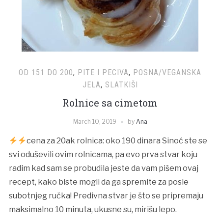
OD 151 DO 200
,
PITE I PECIVA
,
POSNA/VEGANSKA
JELA
,
SLATKIŠI
Rolnice sa cimetom
March 10, 2019
by
Ana
cena za 20ak rolnica: oko 190 dinara Sinoć ste se
svi oduševili ovim rolnicama, pa evo prva stvar koju
radim kad sam se probudila jeste da vam pišem ovaj
recept, kako biste mogli da ga spremite za posle
subotnjeg ručka! Predivna stvar je što se pripremaju
maksimalno 10 minuta, ukusne su, mirišu lepo.