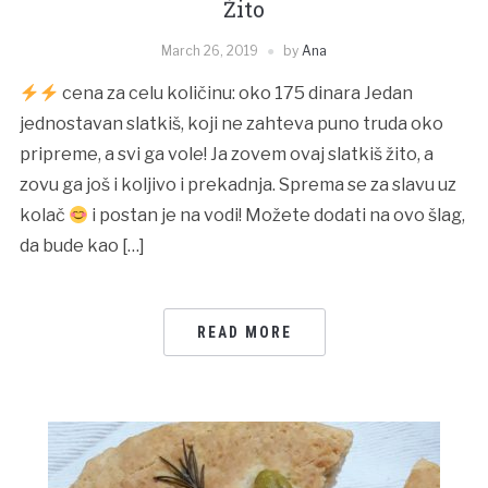
Žito
March 26, 2019
by
Ana
cena za celu količinu: oko 175 dinara Jedan
jednostavan slatkiš, koji ne zahteva puno truda oko
pripreme, a svi ga vole! Ja zovem ovaj slatkiš žito, a
zovu ga još i koljivo i prekadnja. Sprema se za slavu uz
kolač
i postan je na vodi! Možete dodati na ovo šlag,
da bude kao […]
READ MORE