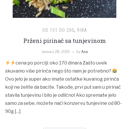
OD 151 DO 200
,
RIBA
Prženi pirinač sa tunjevinom
January 28, 2019
by
Ana
cena po porciji: oko 170 dinara Zašto uvek
skuvamo više pirinča nego što nam je potrebno?
Ovo jelo je super ako imate ostatke kuvanog pirinča
koji ne želite da bacite. Takođe, prvi put sam u pirinač
stavila tunjevinu i bilo je odlično! Ako spremate jelo
samo za sebe, možete naći konzervu tunjevine od 80-
90g […]