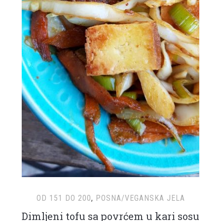
OD 151 DO 200
,
POSNA/VEGANSKA JELA
Dimljeni tofu sa povrćem u kari sosu