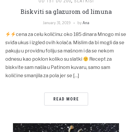
OD 151 DO 200
,
SLATKIŠI
Biskviti sa glazurom od limuna
January 31, 2019
by
Ana
cena za celu količinu: oko 185 dinara Mnogo mi se
sviđa ukus i izgled ovih kolača. Mislim da bi mogli da se
pakuju u providnu foliju sa mašnom i da se nekom
odnesu kao poklon koliko su slatki
Recept za
biskvite sam našla u Patinom kuvaru, samo sam
količine smanjila za pola jer se […]
READ MORE