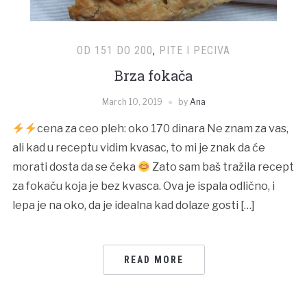
OD 151 DO 200
,
PITE I PECIVA
Brza fokača
March 10, 2019
by
Ana
cena za ceo pleh: oko 170 dinara Ne znam za vas,
ali kad u receptu vidim kvasac, to mi je znak da će
morati dosta da se čeka
Zato sam baš tražila recept
za fokaču koja je bez kvasca. Ova je ispala odlično, i
lepa je na oko, da je idealna kad dolaze gosti […]
READ MORE