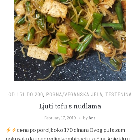
OD 151 DO 200
,
POSNA/VEGANSKA JELA
,
TESTENINA
Ljuti tofu s nudlama
February 17, 2019
by
Ana
cena po porciji: oko 170 dinara Ovog puta sam
pokušala da unapredim kombinaciju začina koje idu u