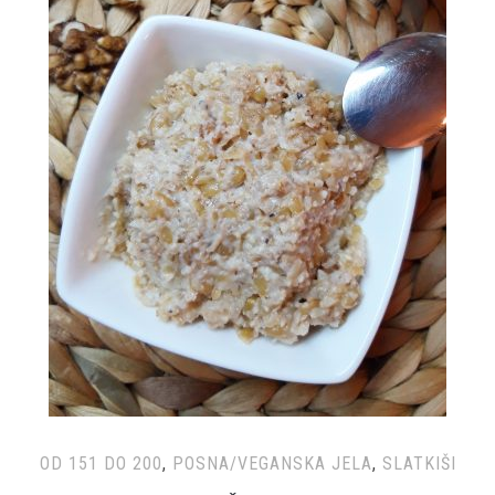
OD 151 DO 200
,
POSNA/VEGANSKA JELA
,
SLATKIŠI