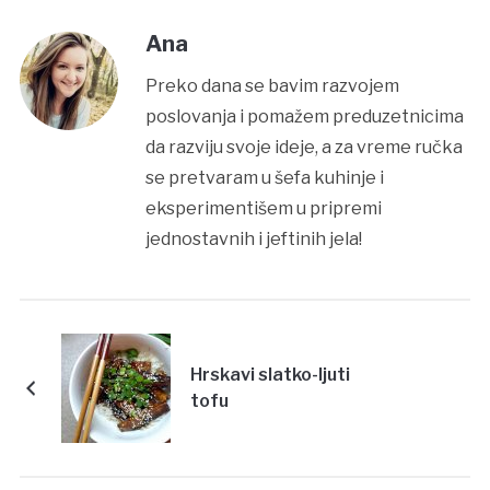
Ana
Preko dana se bavim razvojem
poslovanja i pomažem preduzetnicima
da razviju svoje ideje, a za vreme ručka
se pretvaram u šefa kuhinje i
eksperimentišem u pripremi
jednostavnih i jeftinih jela!
Hrskavi slatko-ljuti
tofu