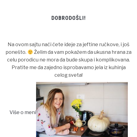
DOBRODOŠLI!
Na ovom sajtu naći ćete ideje za jeftine ručkove, i još
ponešto.
Želim da vam pokažem da ukusna hrana za
celu porodicu ne mora da bude skupa i komplikovana.
Pratite me da zajedno isprobavamo jela iz kuhinja
celog sveta!
Više o meni