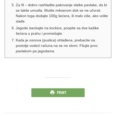
Za fil – dobro rashladite pakovanje slatke pavlake, da bi
se lakše umutila. Mutite mikserom dok se ne učvrsti.
Nakon toga dodajte 100g šećera, ili malo više, ako volite
slađe.
Jagode iseckajte na kockice, pospite sa dve kašike
šećera u prahu i promešajte.
Kada je osnova (puslica) ohlađena, prebacite na
postolje vodeći računa na se ne slomi. Filujte prvo
pavlakom pa jagodama.
PRINT