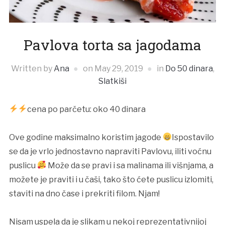
Pavlova torta sa jagodama
Written by
Ana
on
May 29, 2019
in
Do 50 dinara
,
Slatkiši
cena po parčetu: oko 40 dinara
Ove godine maksimalno koristim jagode
Ispostavilo
se da je vrlo jednostavno napraviti Pavlovu, iliti voćnu
puslicu
Može da se pravi i sa malinama ili višnjama, a
možete je praviti i u čaši, tako što ćete puslicu izlomiti,
staviti na dno čase i prekriti filom. Njam!
Nisam uspela da je slikam u nekoj reprezentativnijoj