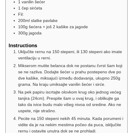
1 vanilin šećer
1 čep sirćeta
Fil:
200ml slatke pavlake
100g šećera + još 2 kašike za jagode
300g jagoda
Instructions
Uključite rernu na 150 stepeni, ili 130 stepeni ako imate
ventilaciju u rerni.
Mikserom mutite belanca dok ne postanu čvrst šam koji
se ne razliva. Dodajte šećer u prahu postepeno dve po
dve kašike, miksajući između dodavanja, ukupno 250g
grama. Na kraju umiksajte vanilin šećer i sirće.
Na pek papiru iscrtajte olovkom krug oko jednog većeg
tanjira (24cm). Prespite šam u ovaj krug, i oblikujte ga
tako da ivice budu malo višeg nivoa od sredine. Ako ne
uspete, nije strašno.
Pecite na 150 stepeni nekih 45 minuta. Kada porumeni i
vidite da je na nekim mestima počeo da puca, isključite
rernu i ostavite unutra dok se ne prohladi.