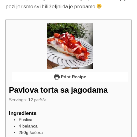
pozi jer smo svi bili željni da je probamo
Print Recipe
Pavlova torta sa jagodama
Servings:
12
parčića
Ingredients
Puslica:
4 belanca
250g šećera