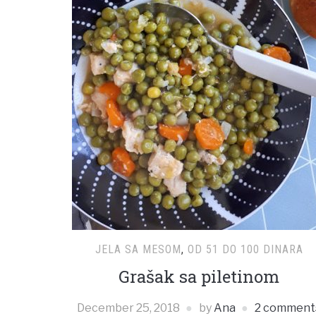
JELA SA MESOM
,
OD 51 DO 100 DINARA
Grašak sa piletinom
December 25, 2018
by
Ana
2 comment