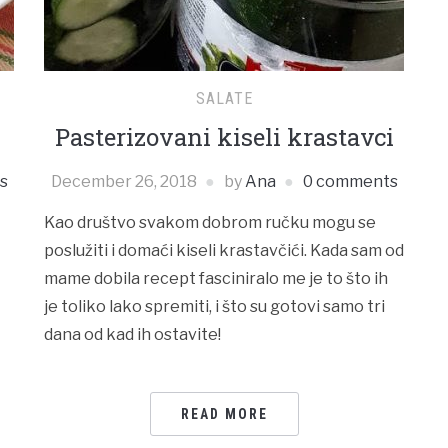
SALATE
Pasterizovani kiseli krastavci
s
December 26, 2018
by
Ana
0 comments
Kao društvo svakom dobrom ručku mogu se
poslužiti i domaći kiseli krastavčići. Kada sam od
mame dobila recept fasciniralo me je to što ih
je toliko lako spremiti, i što su gotovi samo tri
dana od kad ih ostavite!
READ MORE