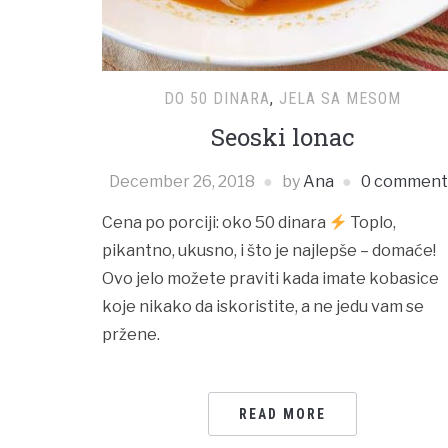
DO 50 DINARA
,
JELA SA MESOM
Seoski lonac
December 26, 2018
by
Ana
0 comment
Cena po porciji: oko 50 dinara
Toplo,
pikantno, ukusno, i što je najlepše – domaće!
Ovo jelo možete praviti kada imate kobasice
koje nikako da iskoristite, a ne jedu vam se
pržene.
READ MORE