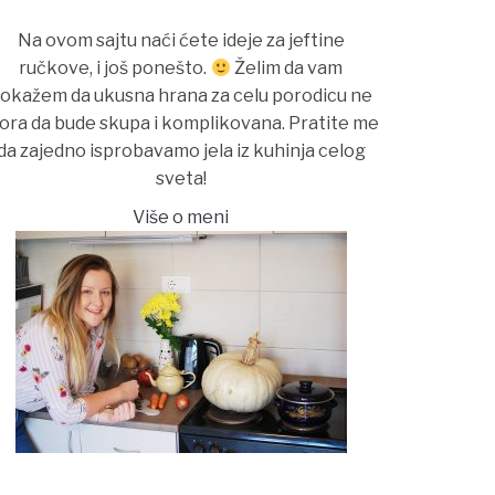
Na ovom sajtu naći ćete ideje za jeftine
ručkove, i još ponešto.
Želim da vam
okažem da ukusna hrana za celu porodicu ne
ora da bude skupa i komplikovana. Pratite me
da zajedno isprobavamo jela iz kuhinja celog
sveta!
Više o meni