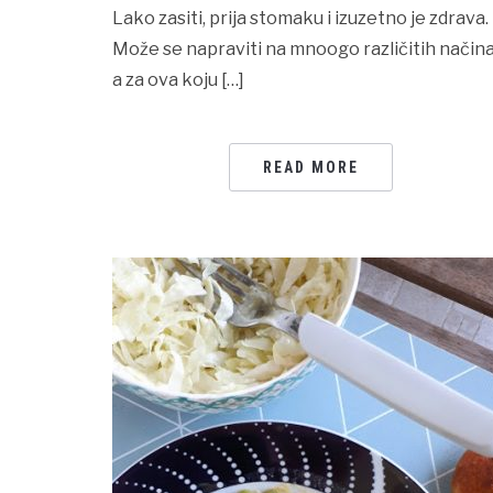
Lako zasiti, prija stomaku i izuzetno je zdrava.
Može se napraviti na mnoogo različitih načina
a za ova koju […]
READ MORE