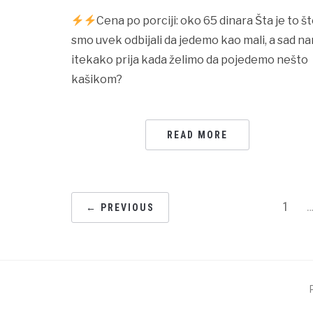
Cena po porciji: oko 65 dinara Šta je to š
smo uvek odbijali da jedemo kao mali, a sad n
itekako prija kada želimo da pojedemo nešto
kašikom?
READ MORE
POSTS
1
← PREVIOUS
NAVIGATION