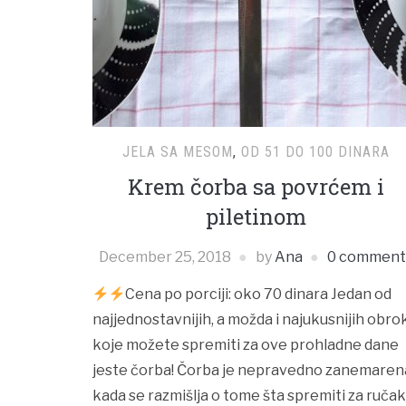
JELA SA MESOM
,
OD 51 DO 100 DINARA
Krem čorba sa povrćem i
piletinom
December 25, 2018
by
Ana
0 comment
Cena po porciji: oko 70 dinara Jedan od
najjednostavnijih, a možda i najukusnijih obro
koje možete spremiti za ove prohladne dane
jeste čorba! Čorba je nepravedno zanemaren
kada se razmišlja o tome šta spremiti za ručak