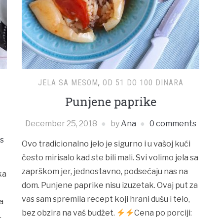
JELA SA MESOM
,
OD 51 DO 100 DINARA
Punjene paprike
December 25, 2018
by
Ana
0 comments
s
Ovo tradicionalno jelo je sigurno i u vašoj kući
često mirisalo kad ste bili mali. Svi volimo jela sa
zaprškom jer, jednostavno, podsećaju nas na
ka
dom. Punjene paprike nisu izuzetak. Ovaj put za
vas sam spremila recept koji hrani dušu i telo,
a
bez obzira na vaš budžet.
Cena po porciji:
.