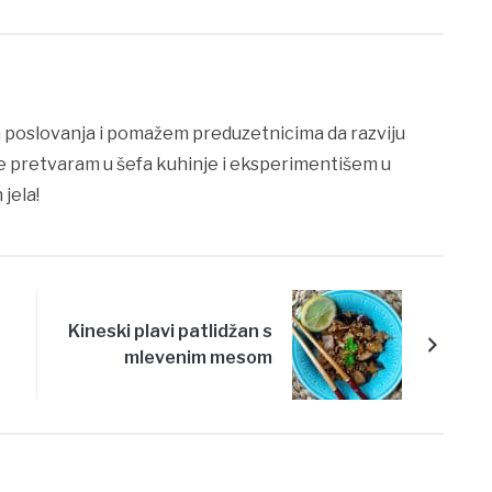
 poslovanja i pomažem preduzetnicima da razviju
se pretvaram u šefa kuhinje i eksperimentišem u
 jela!
Kineski plavi patlidžan s
mlevenim mesom