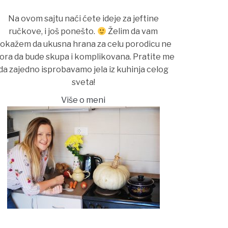
Na ovom sajtu naći ćete ideje za jeftine
ručkove, i još ponešto.
Želim da vam
okažem da ukusna hrana za celu porodicu ne
ora da bude skupa i komplikovana. Pratite me
da zajedno isprobavamo jela iz kuhinja celog
sveta!
Više o meni