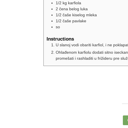
1/2
kg
karfiola
2
čena belog luka
1/2
čaše kiselog mleka
1/2
čaše pavlake
so
Instructions
U slanoj vodi obariti karfiol, i ne poklap
Ohlađenom karfiolu dodati sitno iseckan b
promešati i rashladiti u frižideru pre slu