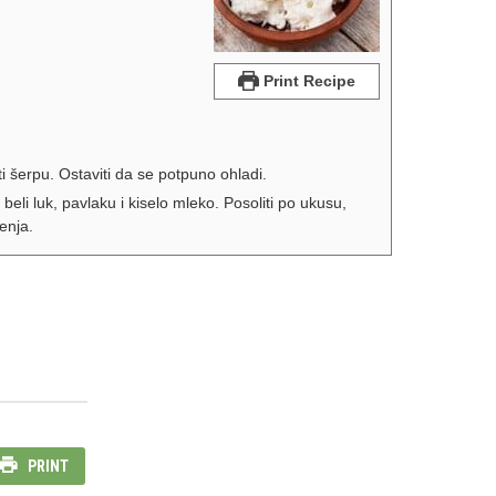
Print Recipe
ati šerpu. Ostaviti da se potpuno ohladi.
eli luk, pavlaku i kiselo mleko. Posoliti po ukusu,
ženja.
PRINT