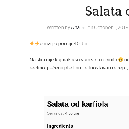
Salata 
Written by
Ana
on
October 1, 2019
cena po porciji: 40 din
Na slici nije kajmak ako vam se to učinilo
ne
recimo, pečenu piletinu. Jednostavan recept, a
Salata od karfiola
Servings:
4
porcije
Ingredients