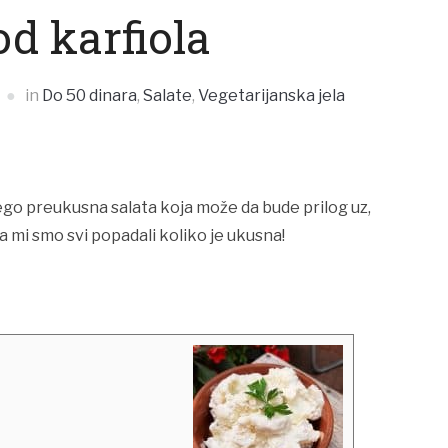
od karfiola
in
Do 50 dinara
,
Salate
,
Vegetarijanska jela
go preukusna salata koja može da bude prilog uz,
 mi smo svi popadali koliko je ukusna!