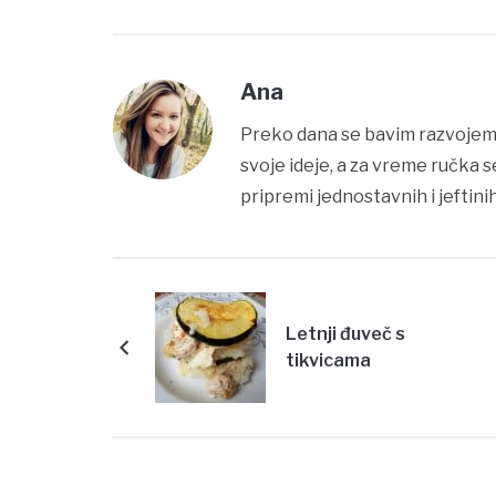
Ana
Preko dana se bavim razvojem
svoje ideje, a za vreme ručka 
pripremi jednostavnih i jeftinih
Letnji đuveč s
tikvicama