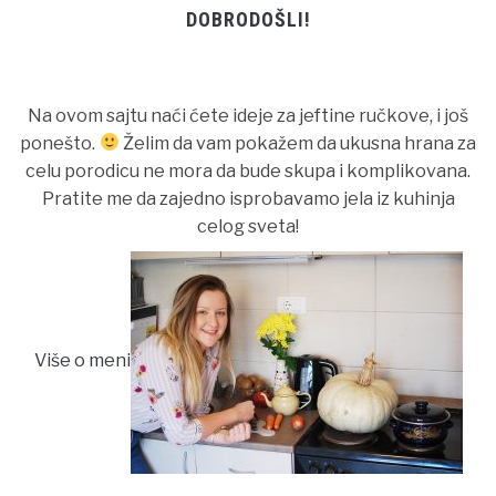
DOBRODOŠLI!
Na ovom sajtu naći ćete ideje za jeftine ručkove, i još
ponešto.
Želim da vam pokažem da ukusna hrana za
celu porodicu ne mora da bude skupa i komplikovana.
Pratite me da zajedno isprobavamo jela iz kuhinja
celog sveta!
Više o meni