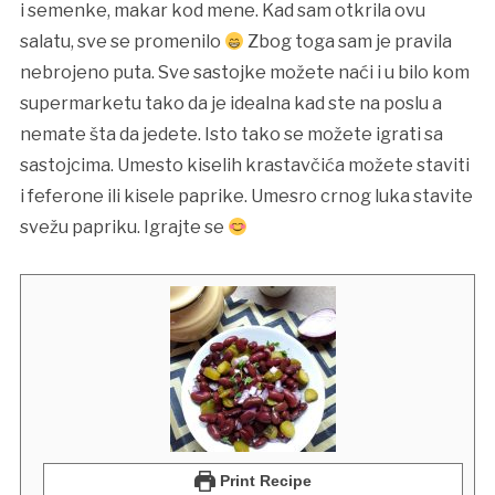
i semenke, makar kod mene. Kad sam otkrila ovu
salatu, sve se promenilo
Zbog toga sam je pravila
nebrojeno puta. Sve sastojke možete naći i u bilo kom
supermarketu tako da je idealna kad ste na poslu a
nemate šta da jedete. Isto tako se možete igrati sa
sastojcima. Umesto kiselih krastavčića možete staviti
i feferone ili kisele paprike. Umesro crnog luka stavite
svežu papriku. Igrajte se
Print Recipe