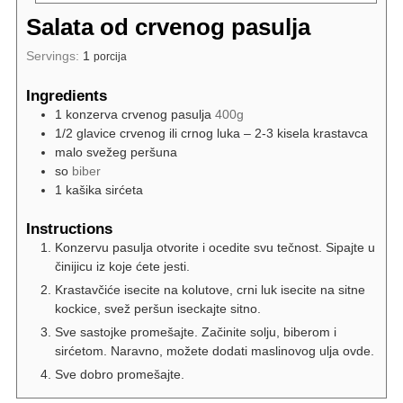
Salata od crvenog pasulja
Servings:
1
porcija
Ingredients
1 konzerva crvenog pasulja
400g
1/2 glavice crvenog ili crnog luka – 2-3 kisela krastavca
malo svežeg peršuna
so
biber
1 kašika sirćeta
Instructions
Konzervu pasulja otvorite i ocedite svu tečnost. Sipajte u
činijicu iz koje ćete jesti.
Krastavčiće isecite na kolutove, crni luk isecite na sitne
kockice, svež peršun iseckajte sitno.
Sve sastojke promešajte. Začinite solju, biberom i
sirćetom. Naravno, možete dodati maslinovog ulja ovde.
Sve dobro promešajte.