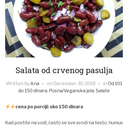
Salata od crvenog pasulja
Written by
Ana
on
December 30, 2018
in
Od 101
do 150 dinara
,
Posna/Veganska jela
,
Salate
cena po porciji: oko 150 dinara
Kad postite na vodi, često se sve svodi na testo, humus