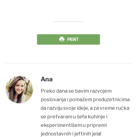
PRINT
Ana
Preko dana se bavim razvojem
poslovanja i pomažem preduzetnicima
da razviju svoje ideje, a za vreme ručka
se pretvaram u šefa kuhinje i
eksperimentišem u pripremi
jednostavnih i jeftinih jela!