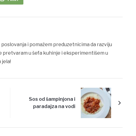
 poslovanja i pomažem preduzetnicima da razviju
se pretvaram u šefa kuhinje i eksperimentišem u
 jela!
Sos od šampinjona i
paradajza na vodi