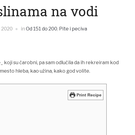
slinama na vodi
, 2020
in
Od 151 do 200
,
Pite i peciva
le_ koji su čarobni, pa sam odlučila da ih rekreiram kod
umesto hleba, kao užina, kako god volite.
Print Recipe