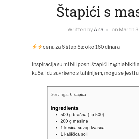
Štapići s ma
Written by
Ana
on
March 3
cena za 6 štapića: oko 160 dinara
Inspiracija su mi bili posni štapići iz @hlebikif
kuće. Idu savršeno s tahinijem, mogu se jesti 
Servings:
6
štapića
Ingredients
500 g
brašna (tip 500)
200 g
maslina
1 kesica
suvog kvasca
1 kašičica
soli