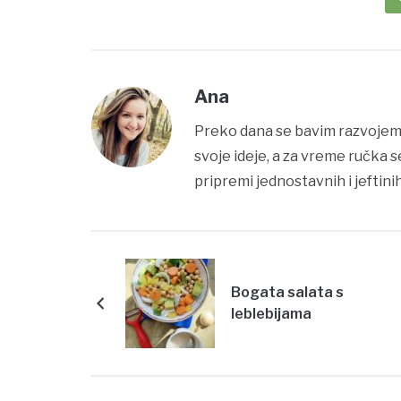
Ana
Preko dana se bavim razvojem
svoje ideje, a za vreme ručka 
pripremi jednostavnih i jeftinih
Bogata salata s
leblebijama