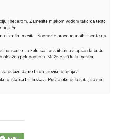
solju i šećerom. Zamesite mlakom vodom tako da testo
a najjače.
nu i kratko mesite. Napravite pravougaonik i isecite ga
line isecite na kolutiće i utisnite ih u štapiće da budu
eh obložen pek-papirom. Možete još koju maslinu
a pecivo da ne bi bili previše brašnjavi.
o bi štapići bili hrskavi. Pecite oko pola sata, dok ne
PRINT