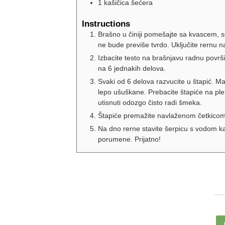
1 kašičica
šećera
Instructions
Brašno u činiji pomešajte sa kvascem, 
ne bude previše tvrdo. Uključite rernu n
Izbacite testo na brašnjavu radnu površi
na 6 jednakih delova.
Svaki od 6 delova razvucite u štapić. Mas
lepo ušuškane. Prebacite štapiće na pl
utisnuti odozgo čisto radi šmeka.
Štapiće premažite navlaženom četkicom z
Na dno rerne stavite šerpicu s vodom kak
porumene. Prijatno!