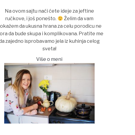
Na ovom sajtu naći ćete ideje za jeftine
ručkove, i još ponešto.
Želim da vam
okažem da ukusna hrana za celu porodicu ne
ora da bude skupa i komplikovana. Pratite me
da zajedno isprobavamo jela iz kuhinja celog
sveta!
Više o meni